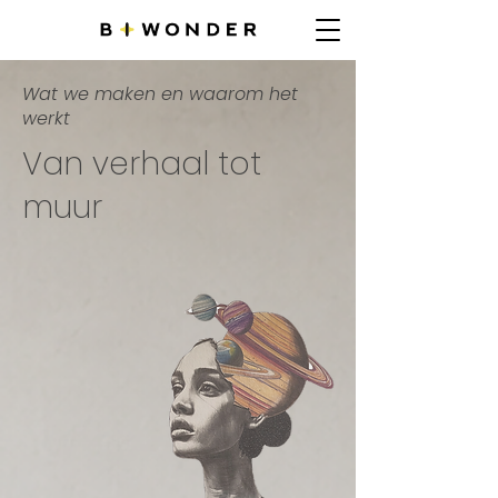
Wat we maken en waarom het
werkt
Van verhaal tot
muur