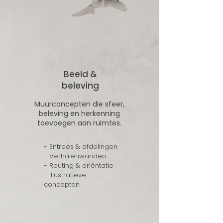
Beeld &
beleving
Muurconcepten die sfeer,
beleving en herkenning
toevoegen aan ruimtes.
- Entrees & afdelingen
- Verhalenwanden
- Routing & oriëntatie
- Illustratieve
concepten