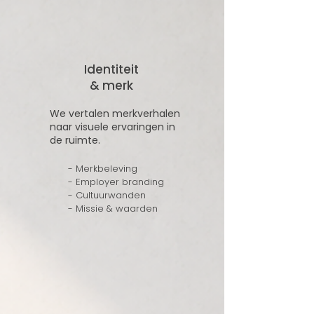
Identiteit
& merk
We vertalen merkverhalen
naar visuele ervaringen in
de ruimte.
- Merkbeleving
- Employer branding
- Cultuurwanden
- Missie & waarden