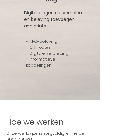
Digitale lagen die verhalen
en beleving toevoegen
aan prints.
- NFC-beleving
- QR-routes
- Digitale verdieping
- Informatieve
koppelingen
Hoe we werken
Onze werkwijze is zorgvuldig en helder
opgebouwd.