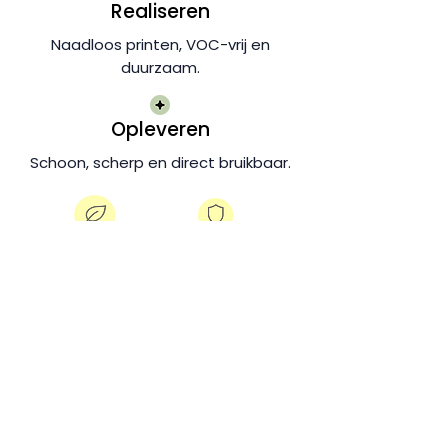
Realiseren
Naadloos printen, VOC-vrij en
duurzaam.
Opleveren
Schoon, scherp en direct bruikbaar.
Duurzaam
Veilig voor
en geurarm
binnenruimtes
Tot 4 meter hoog,
Permanent en
haarscherp printen
overschilderbaar